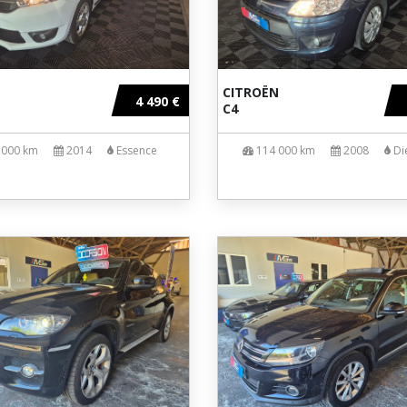
CITROËN
4 490 €
C4
 000 km
2014
Essence
114 000 km
2008
Di