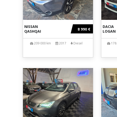
NISSAN
DACIA
8 990 €
QASHQAI
LOGAN
209 000 km
2017
Diesel
178