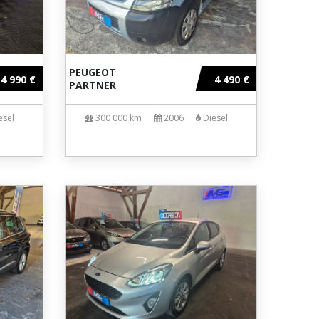
PEUGEOT
4 990 €
4 490 €
PARTNER
esel
300 000 km
2006
Diesel