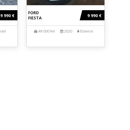
FORD
9 990 €
9 990 €
FIESTA
esel
49 000 km
2020
Essence
ur-Lèze), vous propose toute l’année
vec possibilité d’extension jusqu’à 5