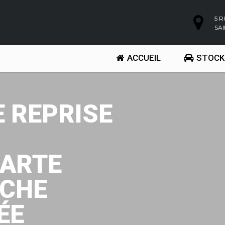
5 
SA
ACCUEIL
STOCK
E REPRISE
CARTE
RCHE
ÉE