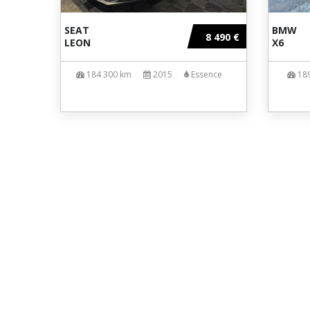
SEAT
BMW
8 490 €
LEON
X6
184 300 km
2015
Essence
18
MG
AUTO
31
, ouvert depuis 2019 et
Tous nos véhicules sont révisés et g