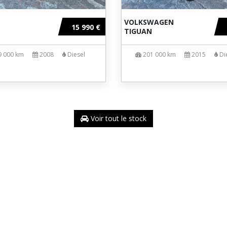
VOLKSWAGEN
15 990 €
TIGUAN
9 000 km
2008
Diesel
201 000 km
2015
Di
Voir tout le stock
MG AUTO 31
 désormais implanté dans le secteur sud de Toulouse (Saint-Sulpice-s
une large gamme de véhicules et d’utilitaires.
arantis. Nous proposons différentes formules de garantie de 12 mois, a